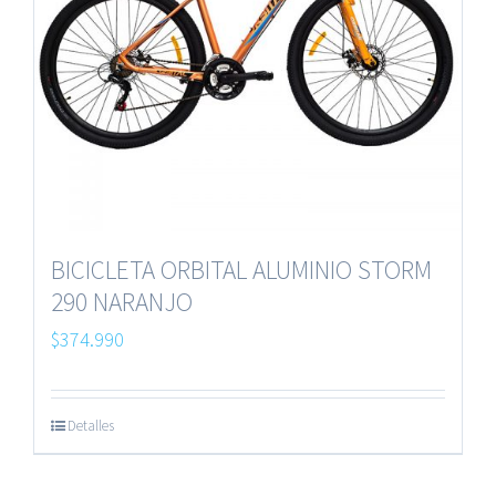
BICICLETA ORBITAL ALUMINIO STORM
290 NARANJO
$
374.990
Detalles