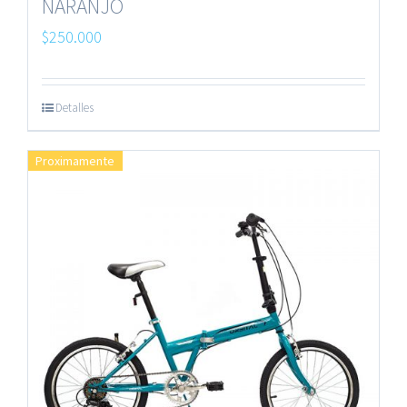
NARANJO
$
250.000
Detalles
Proximamente