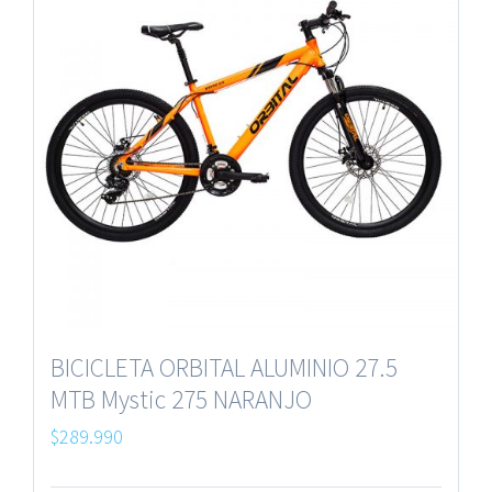
BICICLETA ORBITAL ALUMINIO 27.5
MTB Mystic 275 NARANJO
$
289.990