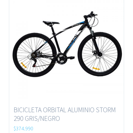
BICICLETA ORBITAL ALUMINIO STORM
290 GRIS/NEGRO
$
374.990