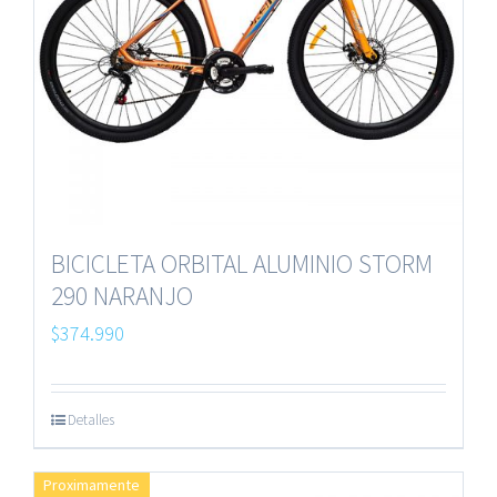
BICICLETA ORBITAL ALUMINIO STORM
290 NARANJO
$
374.990
Detalles
Proximamente